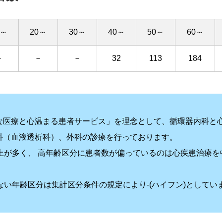
0～
20～
30～
40～
50～
60～
－
－
－
32
113
184
な医療と心温まる患者サービス」を理念として、循環器内科と
科（血液透析科）、外科の診療を行っております。
上が多く、 高年齢区分に患者数が偏っているのは心疾患治療
ない年齢区分は集計区分条件の規定により-(ハイフン)としてい