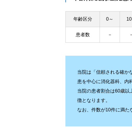
年齢区分
0～
1
患者数
－
当院は「信頼される確か
患を中心に消化器科、内
当院の患者割合は60歳以
徴となります。
なお、件数が10件に満た