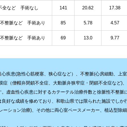
不全など 手術なし
141
20.62
17.38
不整脈など 手術あり
85
5.78
4.57
不整脈など 手術あり
69
13.0
9.77
性心疾患(急性心筋梗塞、狭心症など）、不整脈(心房細動、上
弁膜症（僧帽弁閉鎖不全症、大動脈弁狭窄症・閉鎖不全症など)
す。虚血性心疾患に対するカテーテル治療件数と徐脈性不整脈
は良好な成績を修めており、和歌山県では限られた施設でしか
ブレーション治療)、その他に両心室ペースメーカー、植込型除