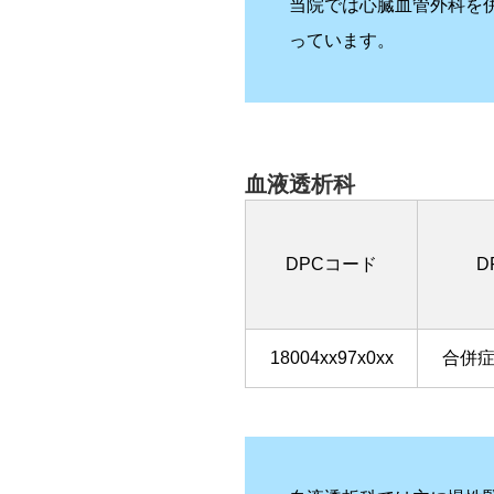
当院では心臓血管外科を
っています。
血液透析科
DPCコード
D
18004xx97x0xx
合併