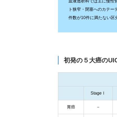
血液透析科では主に慢性
ト狭窄・閉塞へのカテー
件数が10件に満たない区
初発の５大癌のUI
StageⅠ
胃癌
－