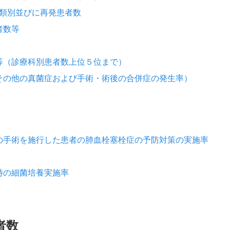
分類別並びに再発患者数
者数等
等（診療科別患者数上位５位まで）
その他の真菌症および手術・術後の合併症の発生率）
の手術を施行した患者の肺血栓塞栓症の予防対策の実施率
時の細菌培養実施率
者数