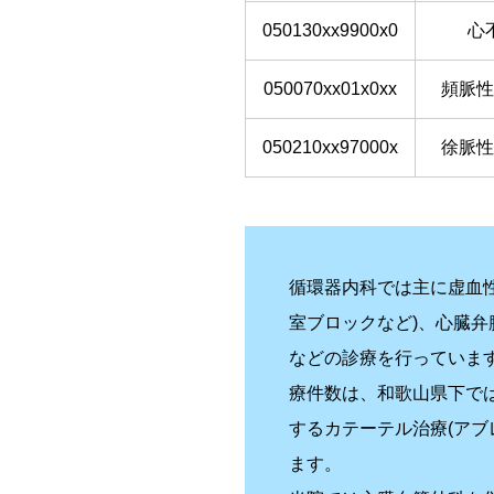
050130xx9900x0
心
050070xx01x0xx
頻脈性
050210xx97000x
徐脈性
循環器内科では主に虚血
室ブロックなど)、心臓
などの診療を行っていま
療件数は、和歌山県下で
するカテーテル治療(ア
ます。