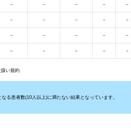
－
－
－
－
－
－
－
－
－
－
－
－
－
－
－
－
－
－
－
－
癌取扱い規約
なる患者数(10人以上)に満たない結果となっています。