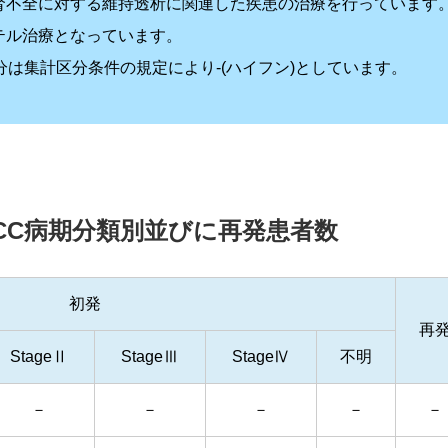
腎不全に対する維持透析に関連した疾患の治療を行っています
テル治療となっています。
分は集計区分条件の規定により-(ハイフン)としています。
CC病期分類別並びに再発患者数
初発
再
StageⅡ
StageⅢ
StageⅣ
不明
－
－
－
－
－