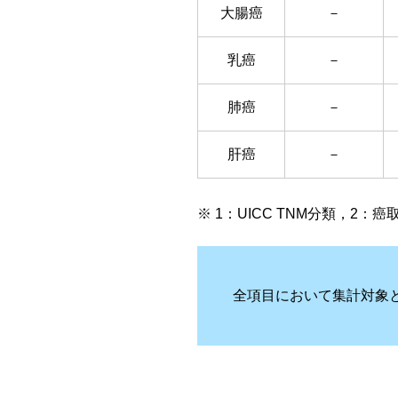
大腸癌
－
乳癌
－
肺癌
－
肝癌
－
※ 1：UICC TNM分類，2：
全項目において集計対象と