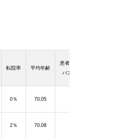
患者用
転院率
平均年齢
パス
0％
70.05
2％
70.08