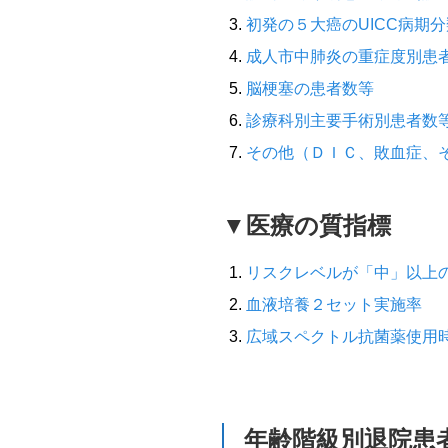
初発の５大癌のUICC病期
成人市中肺炎の重症度別患
脳梗塞の患者数等
診療科別主要手術別患者数
その他（ＤＩＣ、敗血症、
▼医療の質指標
リスクレベルが「中」以上
血液培養２セット実施率
広域スペクトル抗菌薬使用
年齢階級別退院患