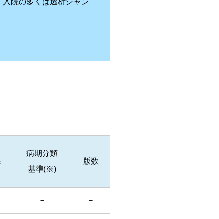
。入院の多くは透析シャン
病期分類
発
版数
基準(※)
－
－