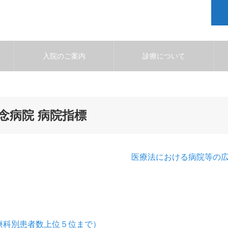
入院のご案内
診療について
念病院 病院指標
医療法における病院等の
療科別患者数上位５位まで）